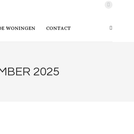
Facebook
page
opens
DE WONINGEN
CONTACT
Zoeken:
in
new
window
MBER 2025