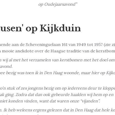
op Oudejaarsavond”
usen' op Kijkduin
nde aan de Scheveningselaan 161 van 1949 tot 1957 (zie z
n mooie anekdote over de Haagse traditie van de kerstbom
 wij al met het verzamelen van kerstbomen met het doel om d
savond.
 mee bezig was toen ik in Den Haag woonde, maar hier op Kijkd
zo’n stuk of zes jongens bezig om op iedereens deur te klop
sbak ging. Zodra dat dan ook gebeurde haalden wij hem op en 
e niet konden vinden, want dat waren onze “vijanden”.
en. Ik heb weleens ergens gelezen dat in Den Haag dat hele