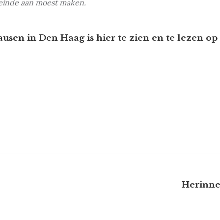
n einde aan moest maken.
sen in Den Haag is hier te zien en te lezen op 
Next
Herinne
project: