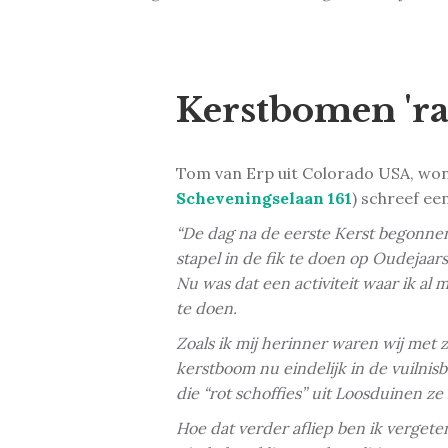
Kerstbomen 'ra
Tom van Erp uit Colorado USA, wone
Scheveningselaan 161
) schreef ee
“De dag na de eerste Kerst begonnen
stapel in de fik te doen op Oudejaar
Nu was dat een activiteit waar ik al
te doen.
Zoals ik mij herinner waren wij met 
kerstboom nu eindelijk in de vuilni
die “rot schoffies” uit Loosduinen z
Hoe dat verder afliep ben ik verget