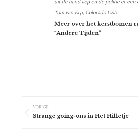
uit de hand liep en de politie er ee
Tom van Erp, Colorado USA
Meer over het kerstbomen rau
“Andere Tijden”
Project
VORIGE
Previous
Strange going-ons in Het Hilletje
project:
navigation