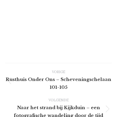
Project
VORIGE
Rusthuis Onder Ons – Scheveningschelaan
Previous
101-105
navigation
project:
VOLGENDE
Naar het strand bij Kijkduin – een
Next
fotografische wandeling door de tijd