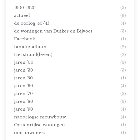
1900-1920
(3)
actueel
(9)
de oorlog '40-'45
(4)
de woningen van Duiker en Bijvoet
(3)
Facebook
(1)
familie-album
(2)
Het strand(leven)
(2)
jaren '00
(3)
jaren '30
(3)
jaren '50
(1)
jaren '60
(4)
jaren '70
(3)
jaren '80
(3)
jaren '90
(4)
naoorlogse nieuwbouw
(4)
Oostenrijkse woningen
(1)
oud-inwoners
(1)