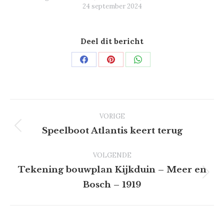
24 september 2024
Deel dit bericht
Deel
Deel
Deel
op
op
op
Facebook
Pinterest
WhatsApp
Bericht
VORIGE
Speelboot Atlantis keert terug
Vorig
bericht
navigatie
VOLGENDE
Tekening bouwplan Kijkduin – Meer en
Volgend
Bosch – 1919
bericht