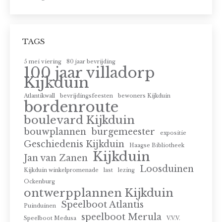
TAGS
5 mei viering
80 jaar bevrijding
100 jaar villadorp
Kijkduin
Atlantikwall
bevrijdingsfeesten
bewoners Kijkduin
bordenroute
boulevard Kijkduin
bouwplannen
burgemeester
expositie
Geschiedenis Kijkduin
Haagse Bibliotheek
Kijkduin
Jan van Zanen
Loosduinen
Kijkduin winkelpromenade
last
lezing
Ockenburg
ontwerpplannen Kijkduin
Speelboot Atlantis
Puinduinen
speelboot Merula
Speelboot Medusa
V.V.V.